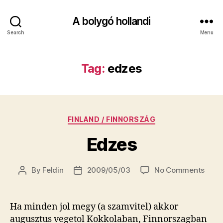
A bolygó hollandi
Search
Menu
Tag:
edzes
Categories
FINLAND / FINNORSZÁG
Edzes
on
By
Feldin
2009/05/03
No Comments
Post
Post
Edze
author
date
Ha minden jol megy (a szamvitel) akkor
augusztus vegetol Kokkolaban, Finnorszagban