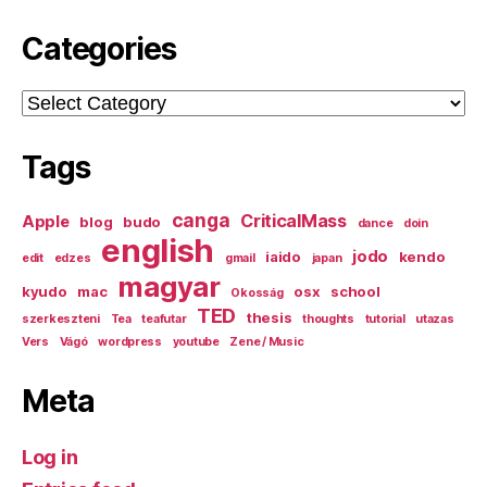
Categories
Categories
Tags
canga
CriticalMass
Apple
blog
budo
dance
doin
english
jodo
iaido
kendo
edit
edzes
gmail
japan
magyar
kyudo
mac
osx
school
Okosság
TED
thesis
szerkeszteni
Tea
teafutar
thoughts
tutorial
utazas
Vers
Vágó
wordpress
youtube
Zene / Music
Meta
Log in