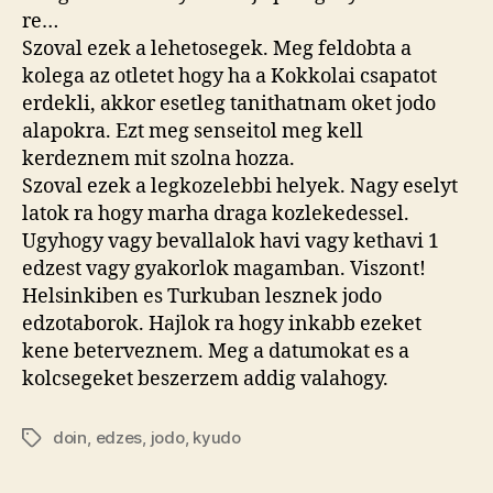
re…
Szoval ezek a lehetosegek. Meg feldobta a
kolega az otletet hogy ha a Kokkolai csapatot
erdekli, akkor esetleg tanithatnam oket jodo
alapokra. Ezt meg senseitol meg kell
kerdeznem mit szolna hozza.
Szoval ezek a legkozelebbi helyek. Nagy eselyt
latok ra hogy marha draga kozlekedessel.
Ugyhogy vagy bevallalok havi vagy kethavi 1
edzest vagy gyakorlok magamban. Viszont!
Helsinkiben es Turkuban lesznek jodo
edzotaborok. Hajlok ra hogy inkabb ezeket
kene beterveznem. Meg a datumokat es a
kolcsegeket beszerzem addig valahogy.
doin
,
edzes
,
jodo
,
kyudo
Tags