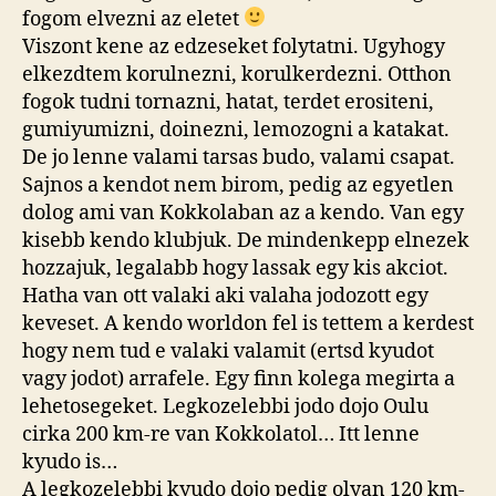
fogom elvezni az eletet
Viszont kene az edzeseket folytatni. Ugyhogy
elkezdtem korulnezni, korulkerdezni. Otthon
fogok tudni tornazni, hatat, terdet erositeni,
gumiyumizni, doinezni, lemozogni a katakat.
De jo lenne valami tarsas budo, valami csapat.
Sajnos a kendot nem birom, pedig az egyetlen
dolog ami van Kokkolaban az a kendo. Van egy
kisebb kendo klubjuk. De mindenkepp elnezek
hozzajuk, legalabb hogy lassak egy kis akciot.
Hatha van ott valaki aki valaha jodozott egy
keveset. A kendo worldon fel is tettem a kerdest
hogy nem tud e valaki valamit (ertsd kyudot
vagy jodot) arrafele. Egy finn kolega megirta a
lehetosegeket. Legkozelebbi jodo dojo Oulu
cirka 200 km-re van Kokkolatol… Itt lenne
kyudo is…
A legkozelebbi kyudo dojo pedig olyan 120 km-