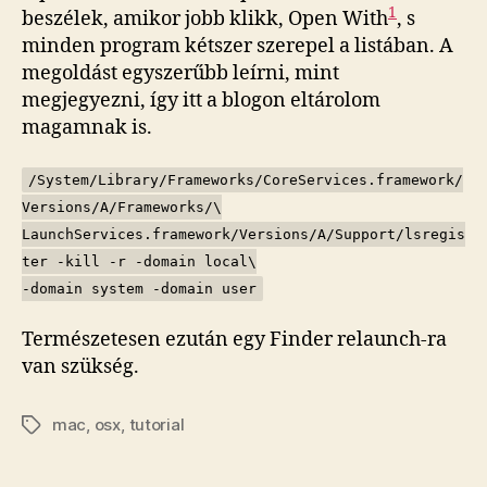
1
beszélek, amikor jobb klikk, Open With
, s
minden program kétszer szerepel a listában. A
megoldást egyszerűbb leírni, mint
megjegyezni, így itt a blogon eltárolom
magamnak is.
/System/Library/Frameworks/CoreServices.framework/
Versions/A/Frameworks/\
LaunchServices.framework/Versions/A/Support/lsregis
ter -kill -r -domain local\
-domain system -domain user
Természetesen ezután egy Finder relaunch-ra
van szükség.
mac
,
osx
,
tutorial
Tags