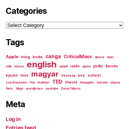
Categories
Categories
Tags
canga
CriticalMass
Apple
blog
budo
dance
doin
english
jodo
iaido
kendo
edit
edzes
gmail
japan
magyar
kyudo
mac
osx
school
Okosság
TED
thesis
szerkeszteni
Tea
teafutar
thoughts
tutorial
utazas
Vers
Vágó
wordpress
youtube
Zene / Music
Meta
Log in
Entries feed