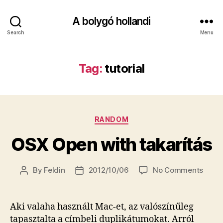
A bolygó hollandi
Search
Menu
Tag:
tutorial
Categories
RANDOM
OSX Open with takarítás
on
By
Feldin
2012/10/06
No Comments
Post
Post
OSX
author
date
Open
with
Aki valaha használt Mac-et, az valószínűleg
takar
tapasztalta a címbeli duplikátumokat. Arról