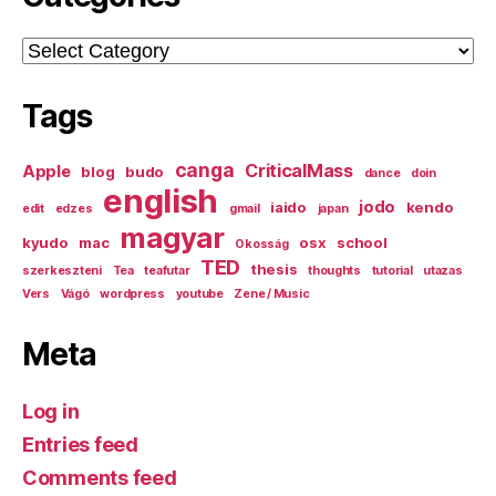
Categories
Tags
canga
CriticalMass
Apple
blog
budo
dance
doin
english
jodo
iaido
kendo
edit
edzes
gmail
japan
magyar
kyudo
mac
osx
school
Okosság
TED
thesis
szerkeszteni
Tea
teafutar
thoughts
tutorial
utazas
Vers
Vágó
wordpress
youtube
Zene / Music
Meta
Log in
Entries feed
Comments feed