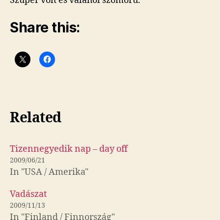
Szuper volt és valahol szomorú.
Share this:
Related
Tizennegyedik nap – day off
2009/06/21
In "USA / Amerika"
Vadászat
2009/11/13
In "Finland / Finnország"