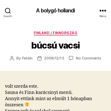
A bolygó hollandi
Search
Menu
Categories
FINLAND / FINNORSZÁG
búcsú vacsi
on
By
Feldin
2009/12/13
No Comments
Post
Post
búcs
author
date
vacsi
volt szerda este.
Sauna és Finn karácsinyi menü.
Annyit ettünk mint az elmúlt 1 hónapban
összesen