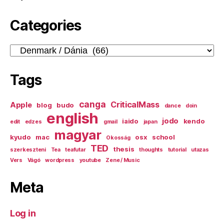
Categories
Categories
Tags
canga
CriticalMass
Apple
blog
budo
dance
doin
english
jodo
iaido
kendo
edit
edzes
gmail
japan
magyar
kyudo
mac
osx
school
Okosság
TED
thesis
szerkeszteni
Tea
teafutar
thoughts
tutorial
utazas
Vers
Vágó
wordpress
youtube
Zene / Music
Meta
Log in