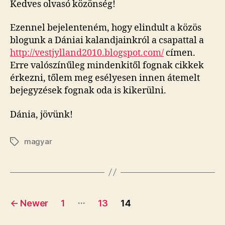
Kedves olvasó közönség!
közö
Ezennel bejelenteném, hogy elindult a közös
blogunk a Dániai kalandjainkról a csapattal a
http://vestjylland2010.blogspot.com/
címen.
Erre valószínűleg mindenkitől fognak cikkek
érkezni, tőlem meg esélyesen innen átemelt
bejegyzések fognak oda is kikerülni.
Dánia, jövünk!
magyar
Tags
Posts
…
←
Newer
1
13
14
pagination