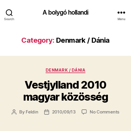
A bolygó hollandi
Search
Menu
Category:
Denmark / Dánia
Categories
DENMARK / DÁNIA
Vestjylland 2010
magyar közösség
on
By
Feldin
2010/09/13
No Comments
Post
Post
Vestj
author
date
2010
magy